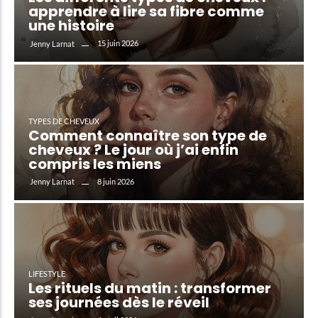
apprendre à lire sa fibre comme
une histoire
15 juin 2026
Jenny Larnat
TYPES DE CHEVEUX
Comment connaître son type de
cheveux ? Le jour où j’ai enfin
compris les miens
8 juin 2026
Jenny Larnat
LIFESTYLE
Les rituels du matin : transformer
ses journées dès le réveil