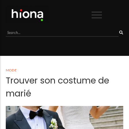
Business
Culture
Lifestyle
Mode
Séduction
MODE
Sport
Trouver son costume de
Voyage
marié