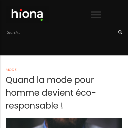
Business
Culture
Lifestyle
Mode
Séduction
MODE
Sport
Quand la mode pour
Voyage
homme devient éco-
responsable !