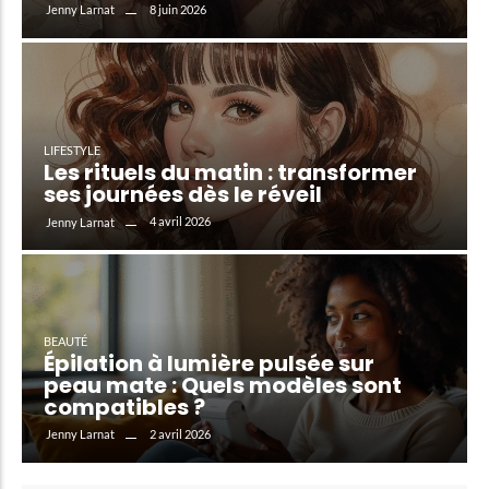
8 juin 2026
Jenny Larnat
LIFESTYLE
Les rituels du matin : transformer
ses journées dès le réveil
4 avril 2026
Jenny Larnat
BEAUTÉ
Épilation à lumière pulsée sur
peau mate : Quels modèles sont
compatibles ?
2 avril 2026
Jenny Larnat