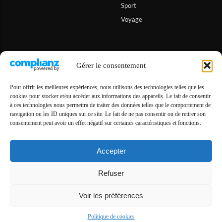
Sport
Voyage
Informations
Gérer le consentement
A propos de Hiona
Pour offrir les meilleures expériences, nous utilisons des technologies telles que les
cookies pour stocker et/ou accéder aux informations des appareils. Le fait de consentir
Contact
à ces technologies nous permettra de traiter des données telles que le comportement de
Conditions générales
navigation ou les ID uniques sur ce site. Le fait de ne pas consentir ou de retirer son
consentement peut avoir un effet négatif sur certaines caractéristiques et fonctions.
Politique de cookies (UE)
Mentions légales
Accepter
Refuser
Voir les préférences
© 2025 – Hiona.fr
Politique de cookies