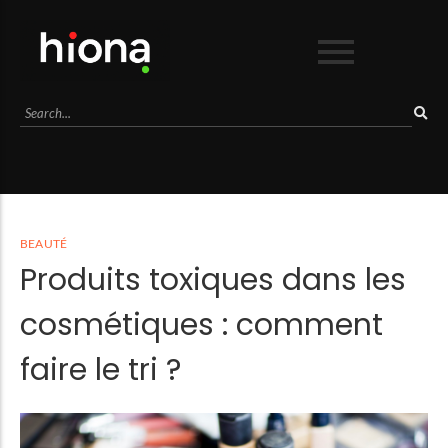
Business
Culture
Lifestyle
Mode
Séduction
BEAUTÉ
Sport
Produits toxiques dans les
Voyage
cosmétiques : comment
faire le tri ?