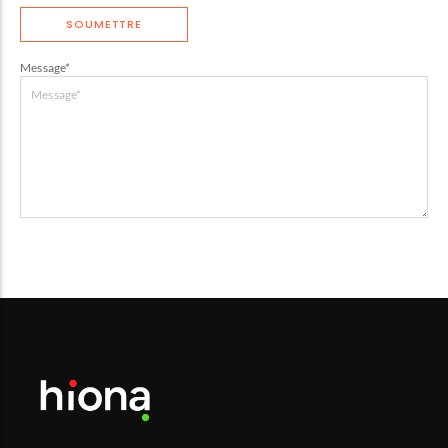
Message
*