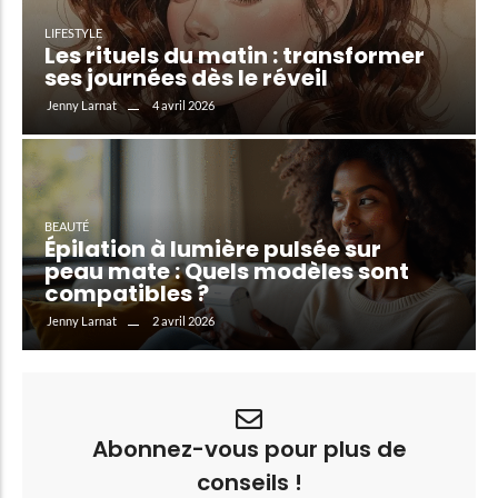
LIFESTYLE
Les rituels du matin : transformer
ses journées dès le réveil
4 avril 2026
Jenny Larnat
BEAUTÉ
Épilation à lumière pulsée sur
peau mate : Quels modèles sont
compatibles ?
2 avril 2026
Jenny Larnat
Abonnez-vous pour plus de
conseils !