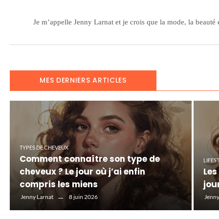
Je m’appelle Jenny Larnat et je crois que la mode, la beauté 
MES DERNIERS ARTICLES
TYPES DE CHEVEUX
Comment connaître son type de
LIFES
cheveux ? Le jour où j’ai enfin
Les
compris les miens
jou
8 juin 2026
Jenny Larnat
Jenny