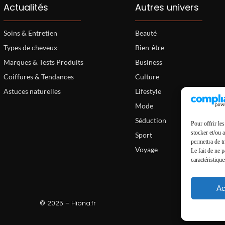
Actualités
Autres univers
Soins & Entretien
Beauté
Types de cheveux
Bien-être
Marques & Tests Produits
Business
Coiffures & Tendances
Culture
Astuces naturelles
Lifestyle
Mode
Séduction
Pour offrir le
stocker et/ou 
Sport
permettra de t
Voyage
Le fait de ne 
caractéristique
Ac
© 2025 – Hiona.fr