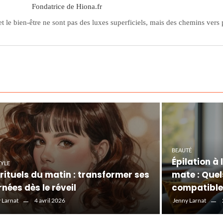
Fondatrice de Hiona.fr
et le bien-être ne sont pas des luxes superficiels, mais des chemins vers
BEAUTÉ
Épilation à
TYLE
 rituels du matin : transformer ses
mate : Quel
rnées dès le réveil
compatible
4 avril 2026
 Larnat
Jenny Larnat