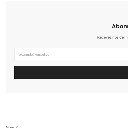
Abonn
Recevez nos dern
Name
*