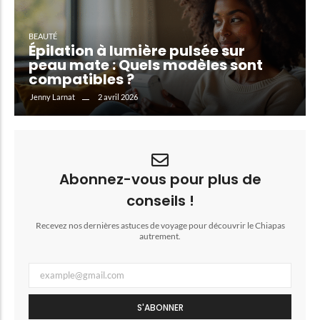
BEAUTÉ
Épilation à lumière pulsée sur
peau mate : Quels modèles sont
compatibles ?
2 avril 2026
Jenny Larnat
Abonnez-vous pour plus de
conseils !
Recevez nos dernières astuces de voyage pour découvrir le Chiapas
autrement.
S'ABONNER