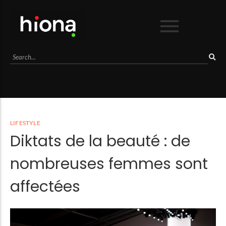
Business
Culture
Lifestyle
Mode
Séduction
LIFESTYLE
Sport
Diktats de la beauté : de
Voyage
nombreuses femmes sont
affectées