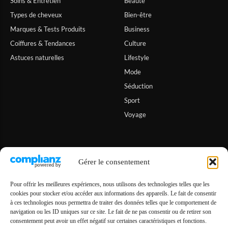
Soins & Entretien
Beauté
Types de cheveux
Bien-être
Marques & Tests Produits
Business
Coiffures & Tendances
Culture
Astuces naturelles
Lifestyle
Mode
Séduction
Sport
Voyage
Informations
Gérer le consentement
A propos de Hiona
Pour offrir les meilleures expériences, nous utilisons des technologies telles que les
cookies pour stocker et/ou accéder aux informations des appareils. Le fait de consentir
Contact
à ces technologies nous permettra de traiter des données telles que le comportement de
Conditions générales
navigation ou les ID uniques sur ce site. Le fait de ne pas consentir ou de retirer son
consentement peut avoir un effet négatif sur certaines caractéristiques et fonctions.
Politique de cookies (UE)