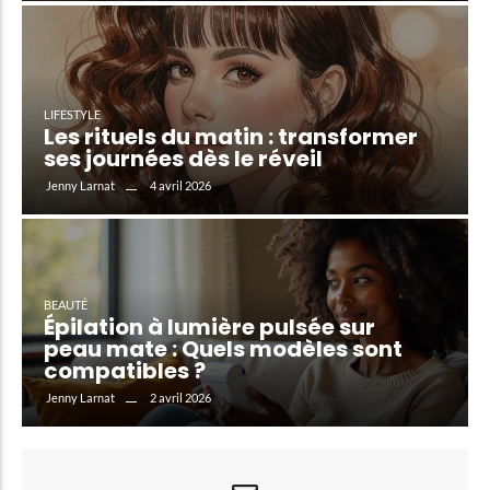
LIFESTYLE
Les rituels du matin : transformer
ses journées dès le réveil
4 avril 2026
Jenny Larnat
BEAUTÉ
Épilation à lumière pulsée sur
peau mate : Quels modèles sont
compatibles ?
2 avril 2026
Jenny Larnat