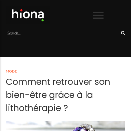
Business
Culture
Lifestyle
Mode
Séduction
MODE
Sport
Comment retrouver son
Voyage
bien-être grâce à la
lithothérapie ?