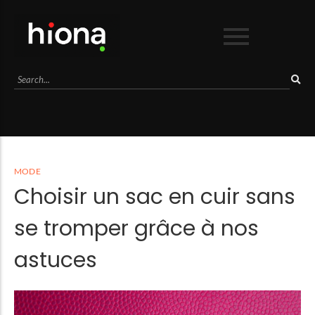
Business
Culture
Lifestyle
Mode
Séduction
MODE
Sport
Choisir un sac en cuir sans
Voyage
se tromper grâce à nos
astuces