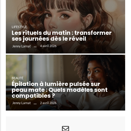
LIFESTYLE
Les rituels du matin : transformer
ses journées dès le réveil
4 avril 2026
Jenny Larnat
BEAUTÉ
Épilation à lumière pulsée sur
peau mate : Quels modèles sont
compatibles ?
2 avril 2026
Jenny Larnat