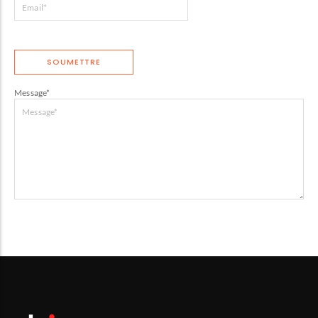
Message
*