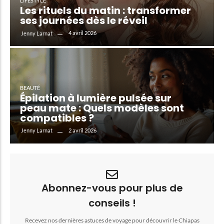
LIFESTYLE
Les rituels du matin : transformer
ses journées dès le réveil
4 avril 2026
Jenny Larnat
BEAUTÉ
Épilation à lumière pulsée sur
peau mate : Quels modèles sont
compatibles ?
2 avril 2026
Jenny Larnat
Abonnez-vous pour plus de
conseils !
Recevez nos dernières astuces de voyage pour découvrir le Chiapas