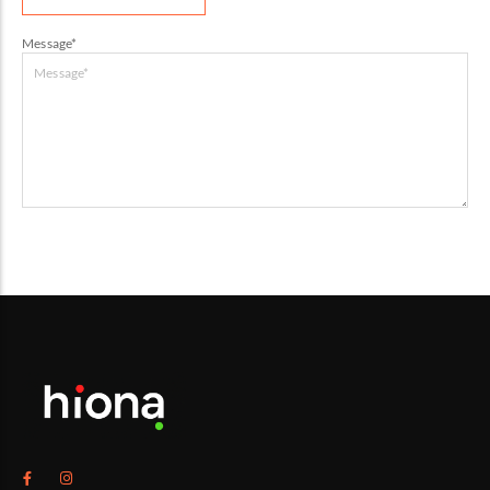
Message
*