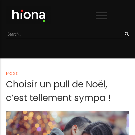
Business
Culture
Lifestyle
Mode
Séduction
MODE
Sport
Choisir un pull de Noël,
Voyage
c’est tellement sympa !