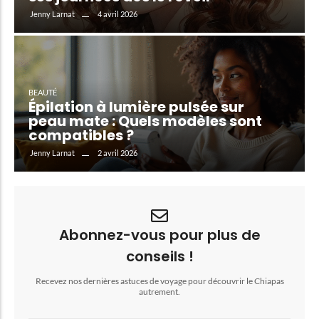
4 avril 2026
Jenny Larnat
BEAUTÉ
Épilation à lumière pulsée sur
peau mate : Quels modèles sont
compatibles ?
2 avril 2026
Jenny Larnat
Abonnez-vous pour plus de
conseils !
Recevez nos dernières astuces de voyage pour découvrir le Chiapas
autrement.