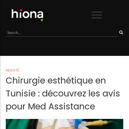
Business
Culture
Lifestyle
Mode
Séduction
BEAUTÉ
Sport
Chirurgie esthétique en
Voyage
Tunisie : découvrez les avis
pour Med Assistance